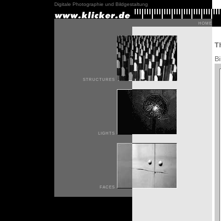
Digitale Photographie und Bildgestaltung
home
T
B
structures
lights
faces